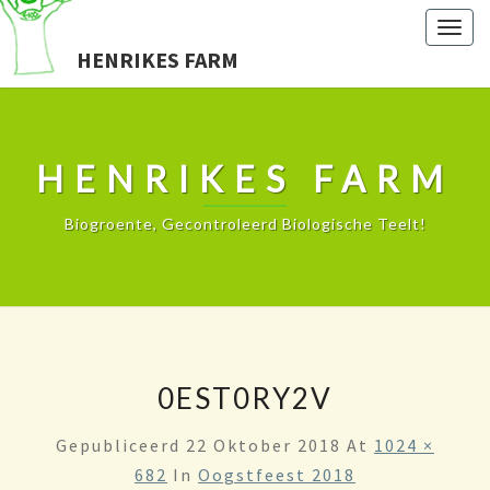
Togg
HENRIKES FARM
navig
HENRIKES FARM
Biogroente, Gecontroleerd Biologische Teelt!
0EST0RY2V
Gepubliceerd
22 Oktober 2018
At
1024 ×
682
In
Oogstfeest 2018