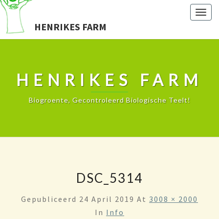
Togg
HENRIKES FARM
navig
HENRIKES FARM
Biogroente, Gecontroleerd Biologische Teelt!
DSC_5314
Gepubliceerd
24 April 2019
At
3008 × 2000
In
Info