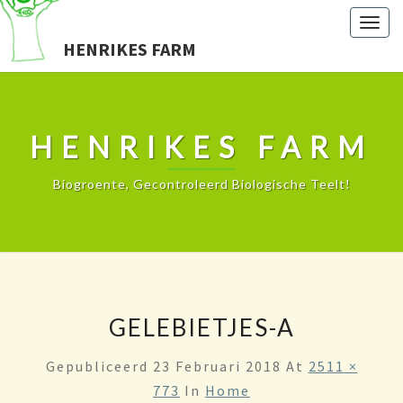
Togg
HENRIKES FARM
navig
HENRIKES FARM
Biogroente, Gecontroleerd Biologische Teelt!
GELEBIETJES-A
Gepubliceerd
23 Februari 2018
At
2511 ×
773
In
Home